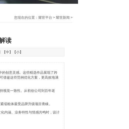
您现在的位置：
耀世平台
>
耀世新闻
>
解读
】【
中
】【
小
】
中的创意灵感。这些精选作品展现了跨
可借鉴这些范例优化方案，更高效地满
持视觉一致性。从初创公司到百年老
s）和紧缩粗体最受品牌升级项目青睐。
文化内涵、业务特性与情感共鸣时，设计