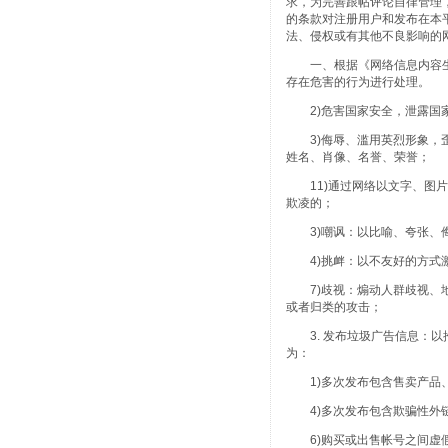
求，为完善跟帖评论自律管理
的条款对注册用户和发布在本
法、侵权或有其他不良影响的
一、根据《网络信息内容生
存在危害的行为进行处理。
2)危害国家安全，泄露国家
3)侮辱、滥用英烈形象，歪
姓名、肖像、名誉、荣誉；
11)通过网络以文字、图片
欺凌的；
3)嘲讽：以比喻、夸张、侮
4)挑衅：以不友好的方式激
7)歧视：煽动人群歧视、地
或者归类的攻击；
3. 发布垃圾广告信息：以
为：
1)多次发布包含售卖产品、
4)多次发布包含欺骗性外链
6)购买或出售帐号之间虚假