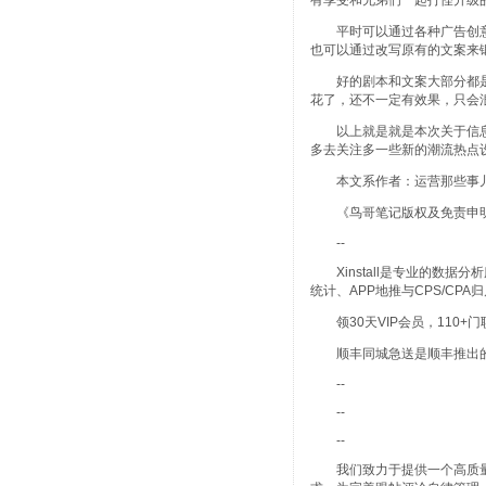
有享受和兄弟们一起打怪升级
平时可以通过各种广告创意
也可以通过改写原有的文案来
好的剧本和文案大部分都是
花了，还不一定有效果，只会
以上就是就是本次关于信息
多去关注多一些新的潮流热点
本文系作者：运营那些事儿授
《鸟哥笔记版权及免责申明
--
Xinstall是专业的数据
统计、APP地推与CPS/CP
领30天VIP会员，110+
顺丰同城急送是顺丰推出的
--
--
--
我们致力于提供一个高质量内