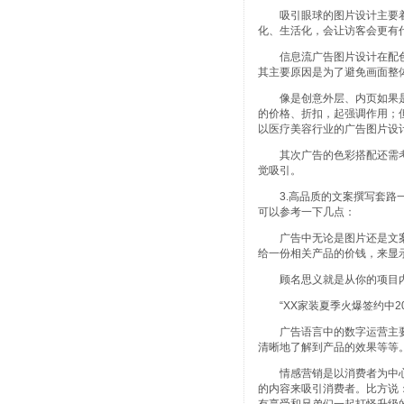
吸引眼球的图片设计主要着
化、生活化，会让访客会更有
信息流广告图片设计在配色
其主要原因是为了避免画面整
像是创意外层、内页如果是
的价格、折扣，起强调作用；
以医疗美容行业的广告图片设
其次广告的色彩搭配还需考
觉吸引。
3.高品质的文案撰写套路一
可以参考一下几点：
广告中无论是图片还是文案
给一份相关产品的价钱，来显
顾名思义就是从你的项目内
“XX家装夏季火爆签约中2
广告语言中的数字运营主要
清晰地了解到产品的效果等等
情感营销是以消费者为中心
的内容来吸引消费者。比方说：