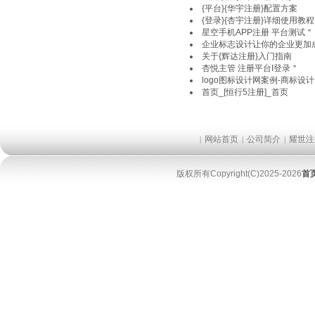
{平台}{华宇注册}配置方案
{登录}{杏宇注册}详细使用教程
星空手机APP注册 平台测试＂
企业标志设计让你的企业更加
关于{辉达注册}入门指南
杏悦主管 注册平台I登录＂
logo图标设计网案例-商标设
首页_[恒行5注册]_首页
网站首页
公司简介
耀世注
|
|
|
版权所有Copyright(C)2025-2026
首