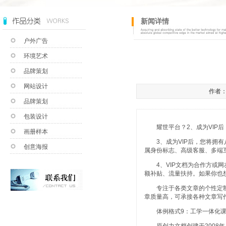
新闻详情
户外广告
环境艺术
品牌策划
网站设计
作者：a
品牌策划
包装设计
耀世平台
？2、成为VI
画册样本
3、成为VIP后，您将拥有
创意海报
属身份标志、高级客服、多端
4、VIP文档为合作方或网
额补贴、流量扶持。如果你也想
专注于各类文章的个性定制，
章质量高，可承接各种文章写
体例格式9：工学一体化课程《