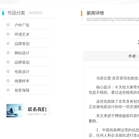
新闻详情
户外广告
环境艺术
品牌策划
网站设计
作者：a
品牌策划
包装设计
当前位置:首页资讯包装技术
画册样本
核心提示：今天给大家带来1
创意海报
也是不错的。看过这些精美的
这些包装除了非常具有创意
正在做包装设计的你一些灵感
本文来源于网络版权归原作
删除。
1、中国包装网运营的信息资
议，任何人和企业据此进行造