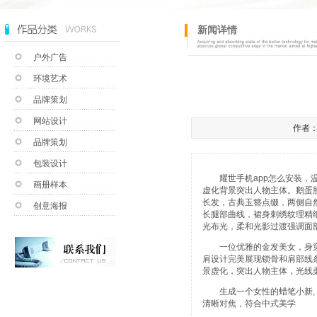
新闻详情
户外广告
环境艺术
品牌策划
网站设计
作者：a
品牌策划
包装设计
耀世手机app怎么安装
，
画册样本
虚化背景突出人物主体。鹅蛋
长发，古典玉簪点缀，两侧自
创意海报
长腿部曲线，裙身刺绣纹理精
光布光，柔和光影过渡强调面
一位优雅的金发美女，身穿
肩设计完美展现锁骨和肩部线
景虚化，突出人物主体，光线
生成一个女性的蜡笔小新, 
清晰对焦，符合中式美学