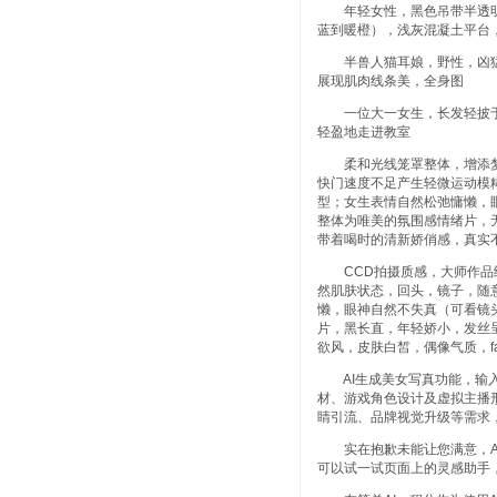
年轻女性，黑色吊带半透明
蓝到暖橙），浅灰混凝土平台，
半兽人猫耳娘，野性，凶猛
展现肌肉线条美，全身图
一位大一女生，长发轻披于
轻盈地走进教室
柔和光线笼罩整体，增添梦
快门速度不足产生轻微运动模
型；女生表情自然松弛慵懒，
整体为唯美的氛围感情绪片，
带着喝时的清新娇俏感，真实
CCD拍摄质感，大师作品级
然肌肤状态，回头，镜子，随
懒，眼神自然不失真（可看镜
片，黑长直，年轻娇小，发丝
欲风，皮肤白皙，偶像气质，fa
AI生成美女写真功能，输入
材、游戏角色设计及虚拟主播
睛引流、品牌视觉升级等需求
实在抱歉未能让您满意，AI
可以试一试页面上的灵感助手