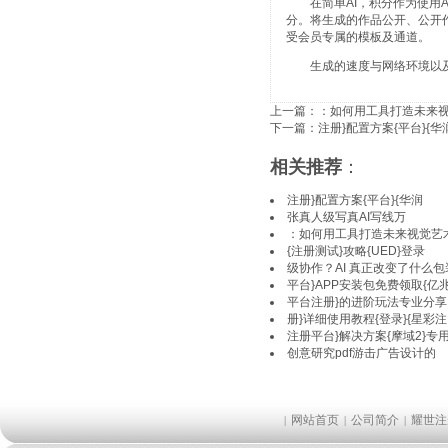
在简单AI，积分作为使用AI
分。将生成的作品公开、公开
受会员专属的模板及通道。
生成的速度与网络环境以及
上一篇：
：如何用工具打造未来视
下一篇：
注册}配置方案{平台}{华
相关推荐
：
注册}配置方案{平台}{华润
张真人级写真AI写线万
：如何用工具打造未来视觉艺术
{注册测试}攻略{UED}登录
级协作？AI 真正改变了什么
平台}APP安装包免费领取{亿
平台注册}的进阶玩法专业分享
册}详细使用教程{登录}{星彩注
注册平台}解决方案{摩域2}专用
创意研究pdf游击广告设计的
网站首页
公司简介
耀世注
|
|
|